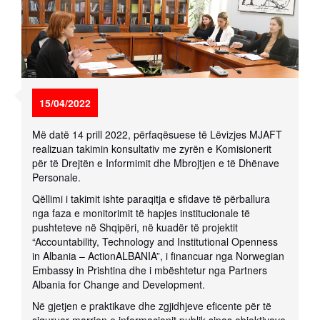
15/04/2022
Më datë 14 prill 2022, përfaqësuese të Lëvizjes MJAFT
realizuan takimin konsultativ me zyrën e Komisionerit
për të Drejtën e Informimit dhe Mbrojtjen e të Dhënave
Personale.
Qëllimi i takimit ishte paraqitja e sfidave të përballura
nga faza e monitorimit të hapjes institucionale të
pushteteve në Shqipëri, në kuadër të projektit
“Accountability, Technology and Institutional Openness
in Albania – ActionALBANIA”, i financuar nga Norwegian
Embassy in Prishtina dhe i mbështetur nga Partners
Albania for Change and Development.
Në gjetjen e praktikave dhe zgjidhjeve eficente për të