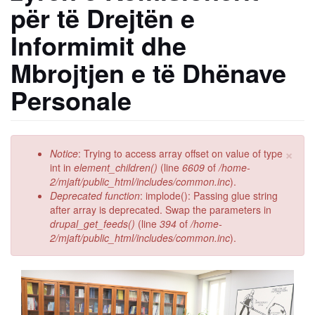
për të Drejtën e
Informimit dhe
Mbrojtjen e të Dhënave
Personale
×
Error
Notice
: Trying to access array offset on value of type
message
int in
element_children()
(line
6609
of
/home-
2/mjaft/public_html/includes/common.inc
).
Deprecated function
: implode(): Passing glue string
after array is deprecated. Swap the parameters in
drupal_get_feeds()
(line
394
of
/home-
2/mjaft/public_html/includes/common.inc
).