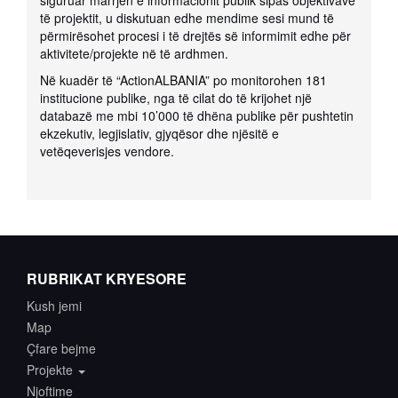
siguruar marrjen e informacionit publik sipas objektivave
të projektit, u diskutuan edhe mendime sesi mund të
përmirësohet procesi i të drejtës së informimit edhe për
aktivitete/projekte në të ardhmen.
Në kuadër të “ActionALBANIA” po monitorohen 181
institucione publike, nga të cilat do të krijohet një
databazë me mbi 10’000 të dhëna publike për pushtetin
ekzekutiv, legjislativ, gjyqësor dhe njësitë e
vetëqeverisjes vendore.
RUBRIKAT KRYESORE
Kush jemi
Map
Çfare bejme
Projekte
Njoftime