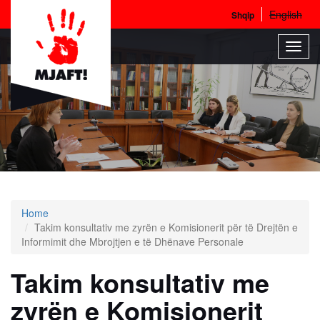
English
Shqip
Skip
Toggl
to
navig
main
content
Home
Takim konsultativ me zyrën e Komisionerit për të Drejtën e
Informimit dhe Mbrojtjen e të Dhënave Personale
Takim konsultativ me
zyrën e Komisionerit