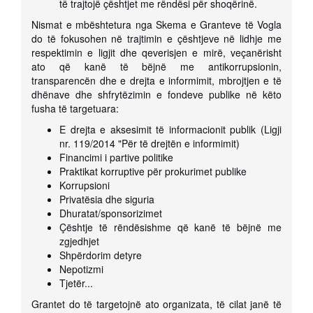
të trajtojë çështjet me rëndësi për shoqërinë.
Nismat e mbështetura nga Skema e Granteve të Vogla
do të fokusohen në trajtimin e çështjeve në lidhje me
respektimin e ligjit dhe qeverisjen e mirë, veçanërisht
ato që kanë të bëjnë me antikorrupsionin,
transparencën dhe e drejta e informimit, mbrojtjen e të
dhënave dhe shfrytëzimin e fondeve publike në këto
fusha të targetuara:
E drejta e aksesimit të informacionit publik (Ligji
nr. 119/2014 "Për të drejtën e informimit)
Financimi i partive politike
Praktikat korruptive për prokurimet publike
Korrupsioni
Privatësia dhe siguria
Dhuratat/sponsorizimet
Çështje të rëndësishme që kanë të bëjnë me
zgjedhjet
Shpërdorim detyre
Nepotizmi
Tjetër...
Grantet do të targetojnë ato organizata, të cilat janë të