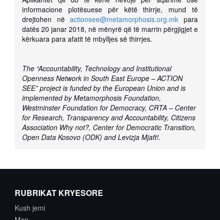
informacione plotësuese për këtë thirrje, mund të
drejtohen në
actionsee@metamorphosis.org.mk
para
datës 20 janar 2018, në mënyrë që të marrin përgjigjet e
kërkuara para afatit të mbylljes së thirrjes.
The “Accountability, Technology and Institutional
Openness Network in South East Europe – ACTION
SEE” project is funded by the European Union and is
implemented by Metamorphosis Foundation,
Westminster Foundation for Democracy, CRTA – Center
for Research, Transparency and Accountability, Citizens
Association Why not?, Center for Democratic Transition,
Open Data Kosovo (ODK) and Levizja Mjaft!.
RUBRIKAT KRYESORE
Kush jemi
Map