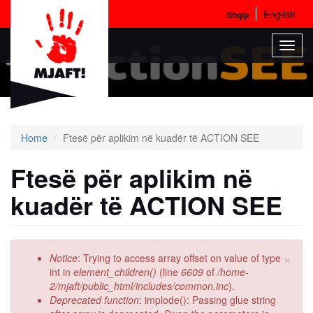
English
Shqip
Skip
Toggl
to
navig
main
content
Home
Ftesë për aplikim në kuadër të ACTION SEE
Ftesë për aplikim në
kuadër të ACTION SEE
×
Error
Notice
: Trying to access array offset on value of type
message
int in
element_children()
(line
6609
of
/home-
2/mjaft/public_html/includes/common.inc
).
Deprecated function
: implode(): Passing glue string