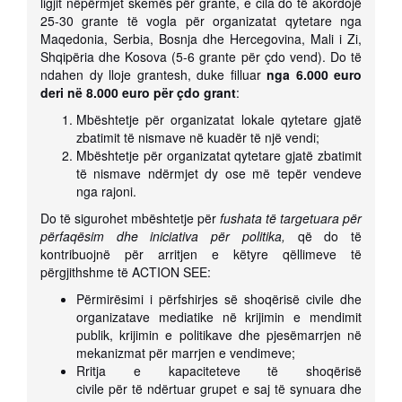
ligjit nëpërmjet skemës për grante, e cila do të akordojë
25-30 grante të vogla për organizatat qytetare nga
Maqedonia, Serbia, Bosnja dhe Hercegovina, Mali i Zi,
Shqipëria dhe Kosova (5-6 grante për çdo vend). Do të
ndahen dy lloje grantesh, duke filluar
nga 6.000 euro
deri në 8.000 euro për çdo grant
:
Mbështetje për organizatat lokale qytetare gjatë
zbatimit të nismave në kuadër të një vendi;
Mbështetje për organizatat qytetare gjatë zbatimit
të nismave ndërmjet dy ose më tepër vendeve
nga rajoni.
Do të sigurohet mbështetje për
fushata të targetuara për
përfaqësim dhe iniciativa për politika,
që do të
kontribuojnë për arritjen e këtyre qëllimeve të
përgjithshme të ACTION SEE:
Përmirësimi i përfshirjes së shoqërisë civile dhe
organizatave mediatike në krijimin e mendimit
publik, krijimin e politikave dhe pjesëmarrjen në
mekanizmat për marrjen e vendimeve;
Rritja e kapaciteteve të shoqërisë
civile për të ndërtuar grupet e saj të synuara dhe