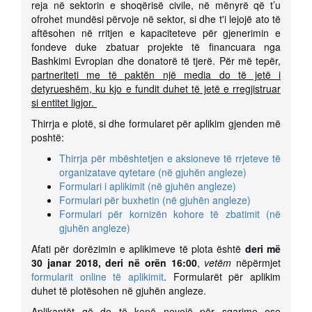
reja në sektorin e shoqërisë civile, në mënyrë që t’u
ofrohet mundësi përvoje në sektor, si dhe t'i lejojë ato të
aftësohen në rritjen e kapaciteteve për gjenerimin e
fondeve duke zbatuar projekte të financuara nga
Bashkimi Evropian dhe donatorë të tjerë. Për më tepër,
partneriteti me të paktën një media do të jetë i
detyrueshëm, ku kjo e fundit duhet të jetë e rregjistruar
si entitet ligjor.
Thirrja e plotë, si dhe formularet për aplikim gjenden më
poshtë:
Thirrja për mbështetjen e aksioneve të rrjeteve të
organizatave qytetare (në gjuhën angleze)
Formulari i aplikimit (në gjuhën angleze)
Formulari për buxhetin (në gjuhën angleze)
Formulari për kornizën kohore të zbatimit (në
gjuhën angleze)
Afati për dorëzimin e aplikimeve të plota është
deri më
30 janar 2018, deri në orën 16:00
,
vetëm
nëpërmjet
formularit online të aplikimit
. Formularët për aplikim
duhet të plotësohen në gjuhën angleze.
Aplikantët që do të kenë nevojë për sqarime ose