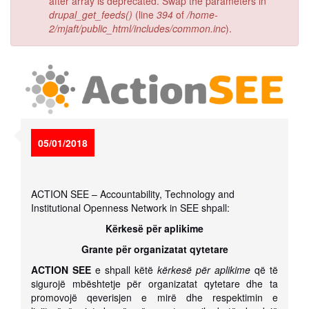
after array is deprecated. Swap the parameters in
drupal_get_feeds()
(line
394
of
/home-
2/mjaft/public_html/includes/common.inc
).
05/01/2018
ACTION SEE – Accountability, Technology and
Institutional Openness Network in SEE shpall:
Kërkesë për aplikime
Grante për organizatat qytetare
ACTION SEE
e shpall këtë
kërkesë për aplikime
që të
sigurojë mbështetje për organizatat qytetare dhe ta
promovojë qeverisjen e mirë dhe respektimin e