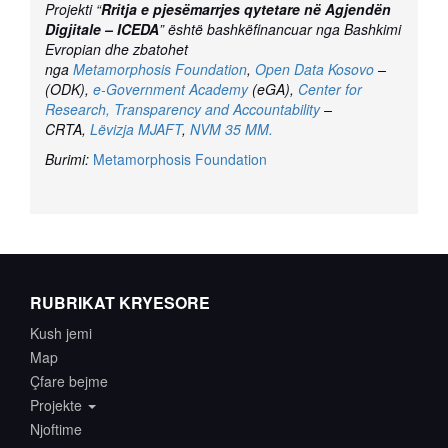
Projekti “
Rritja e pjesëmarrjes qytetare në Agjendën
Digjitale – ICEDA
” është bashkëfinancuar nga Bashkimi
Evropian dhe zbatohet
nga
Metamorphosis Foundation
,
Open Data Kosovo
–
(ODK),
e-Government Academy
(eGA),
Center for
Research, Transparency and Accountability
–
CRTA,
Lëvizja MJAFT
,
NVM 35 MM.
Burimi:
Metamorphosis Foundation
RUBRIKAT KRYESORE
Kush jemi
Map
Çfare bejme
Projekte
Njoftime