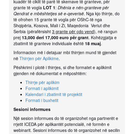
kuadër të ciklit të parë të skemave të granteve, për
grante të vogla
LOT 1
:
Dhënia e nën-granteve për
Qendrat e mbështetjes së e-qeverisë
. Nga kjo thirrje, do
të ofrohen 15 grante të vogla për OShC-të nga
Shqipëria, Kosova, Mali i Zi, Maqedonia Veriut dhe
Serbia (përafërsisht
3 grante për çdo vend
), në rangun
prej
13,000 deri 17,000 euro për grant
. Kohëzgjatja e
zbatimit të granteve individuale është
18 muaj
.
Informacion më i detajuar mbi thirrjen mund të gjendet
në
Thirrjen për Aplikime
.
Pëshkrimi i plotë i thirrjes, si dhe formatet e aplikimit
gjenden në dokumentat e mëposhtëm:
Thirrje për aplikim
Formati i aplikimit
Kalendari i zbatimit të projektit
Formati i buxhetit
Sesioni informues
Një sesion informues do të organizohet nga partnerët e
rrjetit ICEDA për aplikantët potencialë, në formën e
webinarit. Sesioni informues do të organizohet në secilin