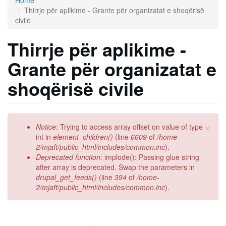
Home
Thirrje për aplikime - Grante për organizatat e shoqërisë
civile
Thirrje për aplikime -
Grante për organizatat e
shoqërisë civile
×
Error
Notice
: Trying to access array offset on value of type
message
int in
element_children()
(line
6609
of
/home-
2/mjaft/public_html/includes/common.inc
).
Deprecated function
: implode(): Passing glue string
after array is deprecated. Swap the parameters in
drupal_get_feeds()
(line
394
of
/home-
2/mjaft/public_html/includes/common.inc
).