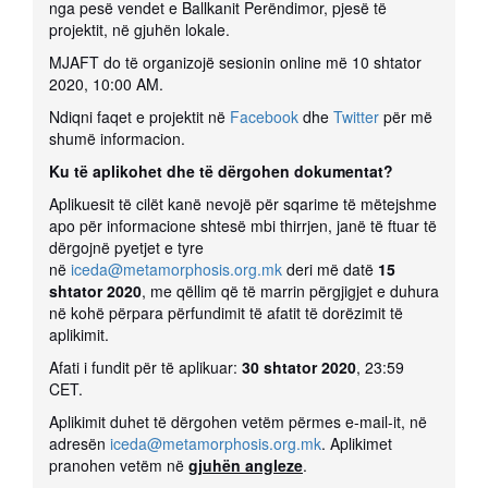
nga pesë vendet e Ballkanit Perëndimor, pjesë të
projektit, në gjuhën lokale.
MJAFT do të organizojë sesionin online më 10 shtator
2020, 10:00 AM.
Ndiqni faqet e projektit në
Facebook
dhe
Twitter
për më
shumë informacion.
Ku të aplikohet dhe të dërgohen dokumentat?
Aplikuesit të cilët kanë nevojë për sqarime të mëtejshme
apo për informacione shtesë mbi thirrjen, janë të ftuar të
dërgojnë pyetjet e tyre
në
iceda@metamorphosis.org.mk
deri më datë
15
shtator 2020
, me qëllim që të marrin përgjigjet e duhura
në kohë përpara përfundimit të afatit të dorëzimit të
aplikimit.
Afati i fundit për të aplikuar:
30 shtator 2020
, 23:59
CET.
Aplikimit duhet të dërgohen vetëm përmes e-mail-it, në
adresën
iceda@metamorphosis.org.mk
. Aplikimet
pranohen vetëm në
gjuhën angleze
.